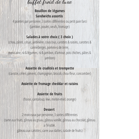
buffet froid de luxe
Bouillon de légumes
Sandwichs assortis
4 pointes par personne, 3 sortes différentes ou petit pain farci
(jambon, poulet, oeufs, fromage)
Salades à votre choix ( 3 choix )
(chou, pâtes, césar, jardinière, couscous, carottes & raisins, carottes &
canneberges, pommes de terre,
mexicaine, riz & légumes, riz & jambon, d'amour, pois chiches, pâtes &
jambon)
Assiette de crudités et trempette
(carotte, céleri, piment, champignon, brocoli, chou-fleur, concombre)
Assiette de fromage cheddar et raisins
Assiette de fruits
(fraise, cantaloup, kiwi, melon-miel, orange)
Dessert
2 morceaux par personne, 3 sortes différentes
(tarte aux fruits, gâteau au gruau, gâteau vanille, gâteau au chocolat, gâteau
a l’érable,
gâteau aux carottes, carre aux dattes, salade de fruits)