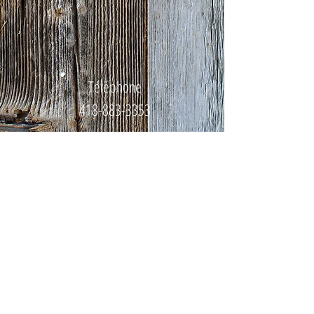
Téléphone
418-883-3353
Courriel
reneefleuriste@globetrotter.net